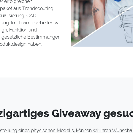
r erfolgreichen
paket aus Trendscouting,
isualisierung, CAD
ung. Im Team erarbeiten wir
sign, Funktion und
le gesetzliche Bestimmungen
Produktdesign haben.
zigartiges Giveaway gesu
Erstellung eines physischen Modells, können wir Ihren Wunschar