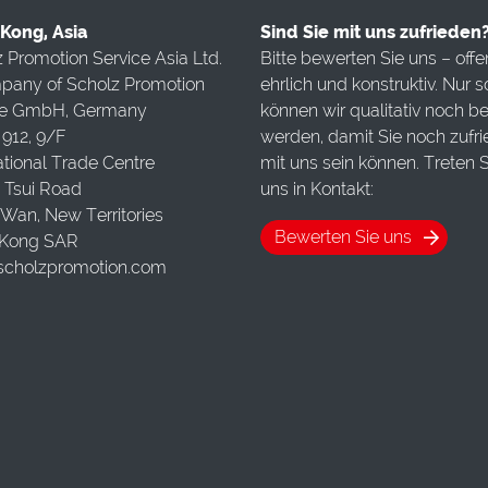
Kong, Asia
Sind Sie mit uns zufrieden
 Promotion Service Asia Ltd.
Bitte bewerten Sie uns – offe
pany of Scholz Promotion
ehrlich und konstruktiv. Nur s
ce GmbH, Germany
können wir qualitativ noch b
912, 9/F
werden, damit Sie noch zufr
ational Trade Centre
mit uns sein können. Treten S
 Tsui Road
uns in Kontakt:
Wan, New Territories
Bewerten Sie uns
Kong SAR
scholzpromotion.com