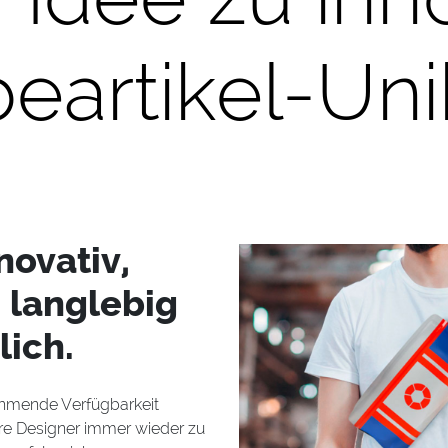
eartikel-Uni
novativ,
, langlebig
ich.
ehmende Verfügbarkeit
ere Designer immer wieder zu