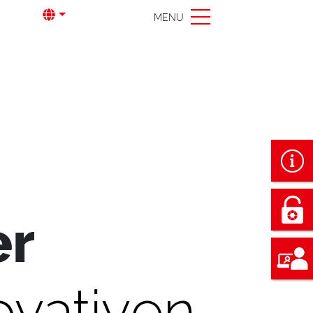
MENU
er
ovativen