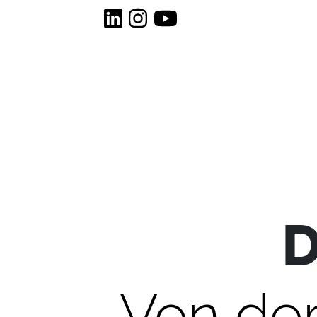
D
Von der