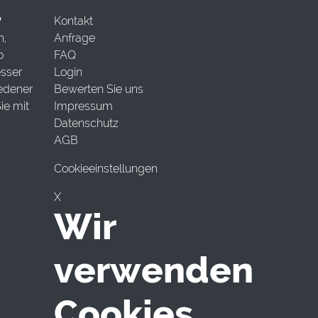
?
Kontakt
n,
Anfrage
o
FAQ
esser
Login
iedener
Bewerten Sie uns
ie mit
Impressum
Datenschutz
AGB
Cookieeinstellungen
X
Wir
verwenden
Cookies