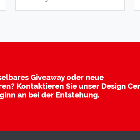
selbares Giveaway oder neue
en? Kontaktieren Sie unser Design Ce
eginn an bei der Entstehung.